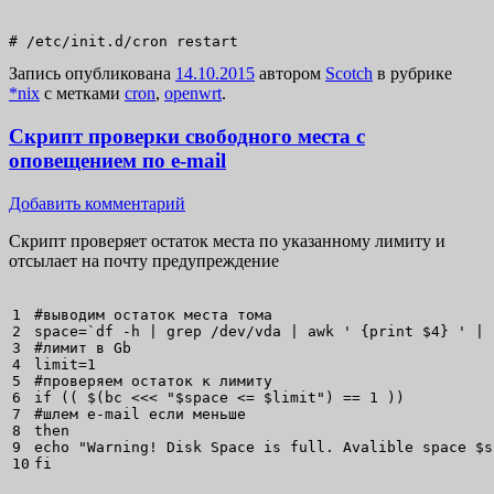
# /etc/init.d/cron restart
Запись опубликована
14.10.2015
автором
Scotch
в рубрике
*nix
с метками
cron
,
openwrt
.
Скрипт проверки свободного места с
оповещением по e-mail
Добавить комментарий
Скрипт проверяет остаток места по указанному лимиту и
отсылает на почту предупреждение
1

#выводим остаток места тома
2

space
=
`
df
-h
|
grep
/
dev
/
vda 
|
awk
' {print $4} '
|
3

#лимит в Gb
4

limit
=
1
5

#проверяем остаток к лимиту
6

if
(
(
 $
(
bc
<<<
"
$space
 <= 
$limit
"
)
 == 
1
)
)
7

#шлем e-mail если меньше
8

then
9

echo
"Warning! Disk Space is full. Avalible space 
$s
fi