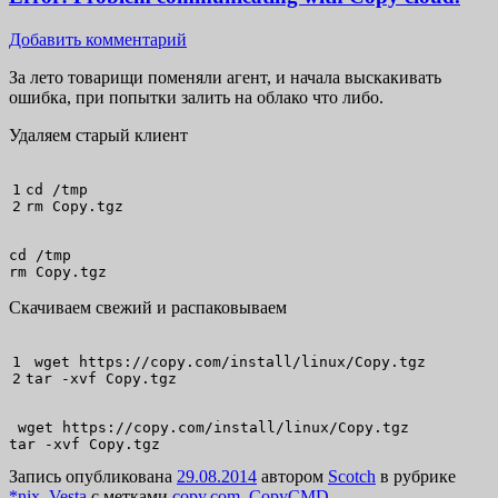
Добавить комментарий
За лето товарищи поменяли агент, и начала выскакивать
ошибка, при попытки залить на облако что либо.
Удаляем старый клиент
1

cd
/
rm
 Copy.tgz
cd /tmp

rm Copy.tgz
Скачиваем свежий и распаковываем
1

wget
 https:
//
copy.com
/
install
/
linux
/
tar
-xvf
 Copy.tgz
 wget https://copy.com/install/linux/Copy.tgz

tar -xvf Copy.tgz
Запись опубликована
29.08.2014
автором
Scotch
в рубрике
*nix
,
Vesta
с метками
copy.com
,
CopyCMD
.