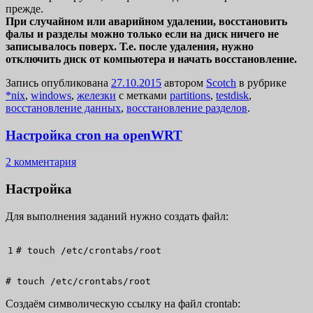
прежде.
При случайном или аварийном удалении, восстановить
фалы и разделы можно только если на диск ничего не
записывалось поверх. Т.е. после удаления, нужно
отключить диск от компьютера и начать восстановление.
Запись опубликована
27.10.2015
автором
Scotch
в рубрике
*nix
,
windows
,
железки
с метками
partitions
,
testdisk
,
восстановление данных
,
восстановление разделов
.
Настройка cron на openWRT
2 комментария
Настройка
Для выполнения заданий нужно создать файл:
# 
touch
/
etc
/
crontabs
/
root
# touch /etc/crontabs/root
Создаём символическую ссылку на файл crontab: