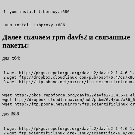
yum install
 libproxy.i686
 yum install libproxy.i686
Далее скачаем rpm davfs2 и связанные
пакеты:
для x64:
1

wget
 http:
//
pkgs.repoforge.org
/
davfs2
/
davfs2-1.4.6-
1
2

wget
 ftp:
//
dropbox.cloudlinux.com
/
pub
/
psbm
/
6.4
/
os
/
x86
wget
 http:
//
ftp.pbone.net
/
mirror
/
ftp.scientificlinux.
wget http://pkgs.repoforge.org/davfs2/davfs2-1.4.6-1.el
wget ftp://dropbox.cloudlinux.com/pub/psbm/6.4/os/x86_6
wget http://ftp.pbone.net/mirror/ftp.scientificlinux.or
для i686
1

wget
 http:
//
pkgs.repoforge.org
/
davfs2
/
davfs2-1.4.6-
1
2

wget
 ftp.scientificlinux.org
/
linux
/
scientific
/
6.4
/
x86