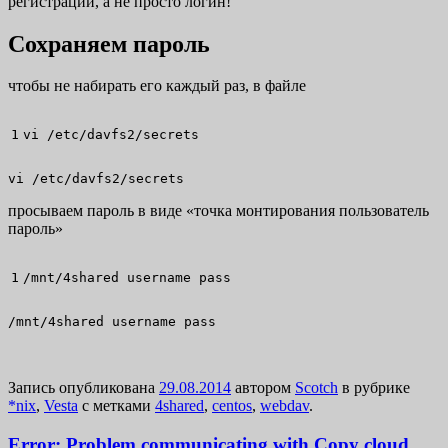
регистрации, а не просто логин!
Сохраняем пароль
чтобы не набирать его каждый раз, в файле
vi
/
etc
/
davfs2
/
secrets
vi /etc/davfs2/secrets
просываем пароль в виде «точка монтирования пользователь
пароль»
/
mnt
/
4shared username pass
/mnt/4shared username pass
Запись опубликована
29.08.2014
автором
Scotch
в рубрике
*nix
,
Vesta
с метками
4shared
,
centos
,
webdav
.
Error: Problem communicating with Copy cloud.