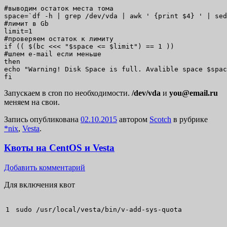
#выводим остаток места тома

space=`df -h | grep /dev/vda | awk ' {print $4} ' | sed
#лимит в Gb

limit=1

#проверяем остаток к лимиту

if (( $(bc <<< "$space <= $limit") == 1 ))

#шлем e-mail если меньше

then

echo "Warning! Disk Space is full. Avalible space $spac
fi
Запускаем в cron по необходимости.
/dev/vda
и
you@email.ru
меняем на свои.
Запись опубликована
02.10.2015
автором
Scotch
в рубрике
*nix
,
Vesta
.
Квоты на CentOS и Vesta
Добавить комментарий
Для включения квот
sudo
/
usr
/
local
/
vesta
/
bin
/
v-add-sys-quota