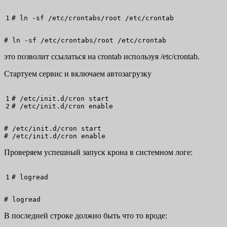
# 
ln
-sf
/
etc
/
crontabs
/
root 
/
etc
/
crontab
# ln -sf /etc/crontabs/root /etc/crontab
это позволит ссылаться на crontab используя /etc/crontab.
Стартуем сервис и включаем автозагрузку
1

# /etc/init.d/cron start
# /etc/init.d/cron enable
# /etc/init.d/cron start

# /etc/init.d/cron enable
Проверяем успешный запуск крона в системном логе:
# 
logread
# logread
В последней строке должно быть что то вроде: