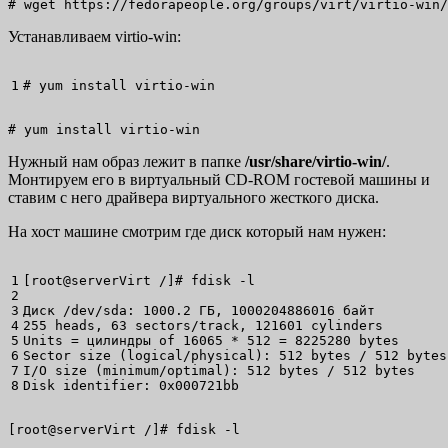
# wget https://fedorapeople.org/groups/virt/virtio-win/
Устанавливаем virtio-win:
# 
yum install
 virtio-win
# yum install virtio-win
Нужный нам образ лежит в папке
/usr/share/virtio-win/
.
Монтируем его в виртуальный CD-ROM гостевой машины и
ставим с него драйвера виртуального жесткого диска.
На хост машине смотрим где диск который нам нужен:
1

[
root
@
serverVirt 
/
]
# fdisk -l
2

3

Диск 
/
dev
/
sda: 
1000.2
 ГБ, 
1000204886016
4

255
 heads, 
63
 sectors
/
track, 
121601
 cylinders

5

Units = цилиндры of 
16065
*
512
 = 
8225280
 bytes

6

Sector 
size
(
logical
/
physical
)
: 
512
 bytes 
/
512
 bytes

7

I
/
O 
size
(
minimum
/
optimal
)
: 
512
 bytes 
/
512
 bytes

Disk identifier: 0x000721bb
[root@serverVirt /]# fdisk -l
