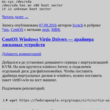
ms-sys /dev/sda

/dev/sda has an x86 boot sector

it is unknown boot sector
Читать далее
→
Запись опубликована
07.09.2016
автором
Scotch
в рубрике
*nix
,
CentOS
с метками
grub
,
MBR
.
CentOS Windows Virtio Drivers — драйвера
дисковых устройств
Добавить комментарий
Добрался я до установки домашнего сервера с виртуализацией
KVM. На нем крутится windows Server, и подключен
отдельный диск для файлопомойки. Чтобы поставить
драйвера виртуальных дисков в windows, нужно поставить
пакет virtIO-win на хост машине.
Подлючаем репозиторий:
# 
wget
 https:
//
fedorapeople.org
/
groups
/
virt
/
virtio-wi