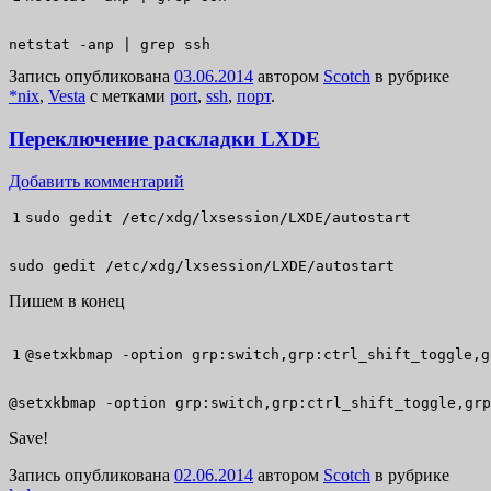
netstat -anp | grep ssh
Запись опубликована
03.06.2014
автором
Scotch
в рубрике
*nix
,
Vesta
с метками
port
,
ssh
,
порт
.
Переключение раскладки LXDE
Добавить комментарий
sudo
 gedit 
/
etc
/
xdg
/
lxsession
/
LXDE
/
autostart
sudo gedit /etc/xdg/lxsession/LXDE/autostart
Пишем в конец
@
setxkbmap 
-option
 grp:switch,grp:ctrl_shift_toggle,g
@setxkbmap -option grp:switch,grp:ctrl_shift_toggle,grp
Save!
Запись опубликована
02.06.2014
автором
Scotch
в рубрике