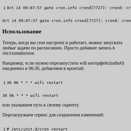
Oct 
14
 09:07:
57
 gate cron.info crond
[
7727
]
: crond: cr
Oct 14 09:07:57 gate cron.info crond[7727]: crond: cron
Использование
Теперь, когда вы cron настроен и работает, можно запускать
любые задачи по расписанию. Просто добавьте запись в
/etc/crontabs/root.
Например, если нужно перезапустить wifi интерфейс(radio0)
ежедневно в 06:30, добавляем в кронтаб:
30
 06 
*
*
*
 wifi restart
30 06 * * * wifi restart
или указываем путь к своему скрипту.
Перезагружаем сервис для сохранения изменений:
# 
/
etc
/
init.d
/
cron restart