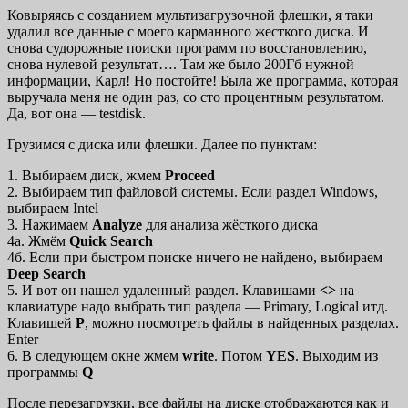
Ковыряясь с созданием мультизагрузочной флешки, я таки
удалил все данные с моего карманного жесткого диска. И
снова судорожные поиски программ по восстановлению,
снова нулевой результат…. Там же было 200Гб нужной
информации, Карл! Но постойте! Была же программа, которая
выручала меня не один раз, со сто процентным результатом.
Да, вот она — testdisk.
Грузимся с диска или флешки. Далее по пунктам:
1. Выбираем диск, жмем
Proceed
2. Выбираем тип файловой системы. Если раздел Windows,
выбираем Intel
3. Нажимаем
Analyze
для анализа жёсткого диска
4а. Жмём
Quick Search
4б. Если при быстром поиске ничего не найдено, выбираем
Deep Search
5. И вот он нашел удаленный раздел. Клавишами
<>
на
клавиатуре надо выбрать тип раздела — Primary, Logical итд.
Клавишей
P
, можно посмотреть файлы в найденных разделах.
Enter
6. В следующем окне жмем
write
. Потом
YES
. Выходим из
программы
Q
После перезагрузки, все файлы на диске отображаются как и