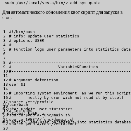
 sudo /usr/local/vesta/bin/v-add-sys-quota
Для автоматического обновления квот скрипт для запуска в
cron:
1

#!/bin/bash
2

# info: update user statistics
3

# options: USER
4

#
5

# Function logs user parameters into statistics data
6

7

8

#---------------------------------------------------
9

#                    Variable&Function              
10

#---------------------------------------------------
11

12

# Argument defenition
13

user
=
$1
14

15

# Importing system enviroment  as we run this script
16

#       mostly by cron wich not read it by itself
17

source
/
etc
/
profile

#!/bin/bash

18

# info: update user statistics

19

# Includes
# options: USER

20

source
$VESTA
/
func
/
#

21

source
$VESTA
/
func
/
# Function logs user parameters into statistics databas
22

source
$VESTA
/
conf
/
vesta.conf

23
