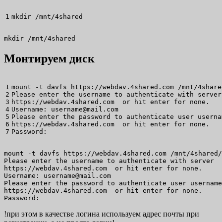
mkdir
/
mnt
/
4shared
mkdir /mnt/4shared
Монтируем диск
1

mount
-t
 davfs https:
//
webdav.4shared.com 
/
mnt
/
4share
2

Please enter the username to authenticate with server

3

https:
//
webdav.4shared.com  or hit enter 
for
 none.

4

Username: username
@
mail.com

5

Please enter the password to authenticate user userna
6

https:
//
webdav.4shared.com  or hit enter 
for
 none.

Password:
mount -t davfs https://webdav.4shared.com /mnt/4shared/

Please enter the username to authenticate with server

https://webdav.4shared.com  or hit enter for none.

Username: username@mail.com

Please enter the password to authenticate user username
https://webdav.4shared.com  or hit enter for none.

Password:
!при этом в качестве логина используем адрес почты при