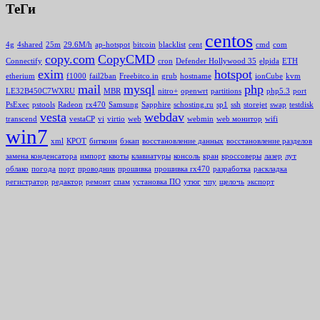
ТеГи
centos
4g
4shared
25m
29.6M/h
ap-hotspot
bitcoin
blacklist
cent
cmd
com
copy.com
CopyCMD
Connectify
cron
Defender Hollywood 35
elpida
ETH
exim
hotspot
etherium
f1000
fail2ban
Freebitco.in
grub
hostname
ionCube
kvm
mail
mysql
php
LE32B450C7WXRU
MBR
nitro+
openwrt
partitions
php5.3
port
PsExec
pstools
Radeon
rx470
Samsung
Sapphire
schosting.ru
sp1
ssh
storejet
swap
testdisk
vesta
webdav
transcend
vestaCP
vi
virtio
web
webmin
web монитор
wifi
win7
xml
КРОТ
биткоин
бэкап
восстановление данных
восстановление разделов
замена конденсатора
импорт
квоты
клавиатуры
консоль
кран
кроссоверы
лазер
лут
облако
погода
порт
проводник
прошивка
прошивка rx470
разработка
раскладка
регистратор
редактор
ремонт
спам
установка ПО
утюг
чпу
щелочь
экспорт