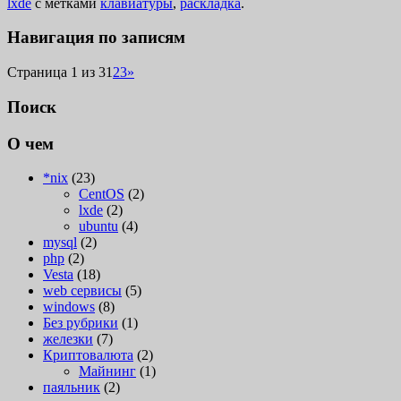
lxde
с метками
клавиатуры
,
раскладка
.
Навигация по записям
Страница 1 из 3
1
2
3
»
Поиск
О чем
*nix
(23)
CentOS
(2)
lxde
(2)
ubuntu
(4)
mysql
(2)
php
(2)
Vesta
(18)
web сервисы
(5)
windows
(8)
Без рубрики
(1)
железки
(7)
Криптовалюта
(2)
Майнинг
(1)
паяльник
(2)