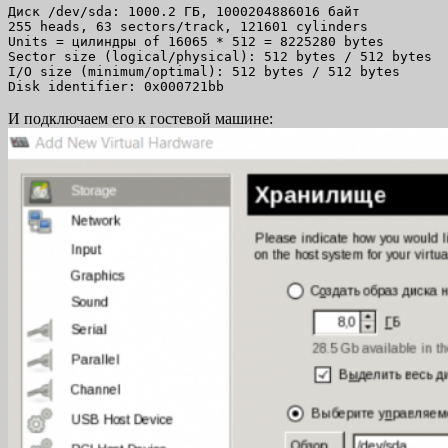
Диск /dev/sda: 1000.2 ГБ, 1000204886016 байт

255 heads, 63 sectors/track, 121601 cylinders

Units = цилиндры of 16065 * 512 = 8225280 bytes

Sector size (logical/physical): 512 bytes / 512 bytes

I/O size (minimum/optimal): 512 bytes / 512 bytes

Disk identifier: 0x000721bb
И подключаем его к гостевой машине: