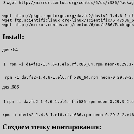
wget
 http:
//
mirror.centos.org
/
centos
/
6
/
os
/
i386
/
Packag
wget http://pkgs.repoforge.org/davfs2/davfs2-1.4.6-1.el
wget ftp.scientificlinux.org/linux/scientific/6.4/x86_6
wget http://mirror.centos.org/centos/6/os/i386/Packages
Install:
для x64
 rpm 
-i
 davfs2-1.4.6-
1
.el6.rf.x86_64.rpm neon-0.29.3-
 rpm -i davfs2-1.4.6-1.el6.rf.x86_64.rpm neon-0.29.3-2.
для i686
rpm 
-i
 davfs2-1.4.6-
1
.el6.rf.i686.rpm neon-0.29.3-
2
.e
rpm -i davfs2-1.4.6-1.el6.rf.i686.rpm neon-0.29.3-2.el6
Создаем точку монтирования: