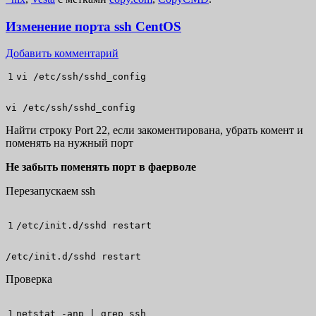
Изменение порта ssh CentOS
Добавить комментарий
vi
/
etc
/
ssh
/
sshd_config
vi /etc/ssh/sshd_config
Найти строку Port 22, если закоментирована, убрать комент и
поменять на нужный порт
Не забыть поменять порт в фаерволе
Перезапускаем ssh
/
etc
/
init.d
/
sshd restart
/etc/init.d/sshd restart
Проверка
netstat
-anp
|
grep
ssh