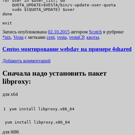
for user in $user_list; do

    QUOTA_UPDATE=$VESTA/bin/v-update-user-quota

    sudo ${QUOTA_UPDATE} $user

done

exit
Запись опубликована
02.10.2015
автором
Scotch
в рубрике
*nix
,
Vesta
с метками
cent
,
vesta
,
vestaCP
,
квоты
.
Centos монтирование webdav на примере 4shared
Добавить комментарий
Сначала надо установить пакет
libproxy:
для x64
yum install
 libproxy.x86_64
 yum install libproxy.x86_64
для i686