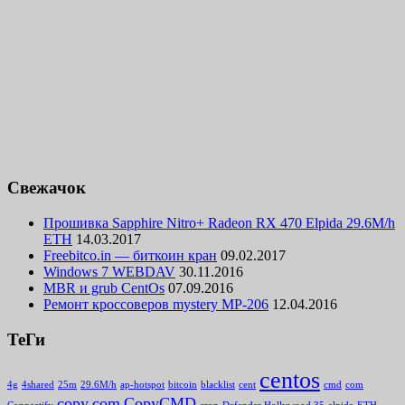
Свежачок
Прошивка Sapphire Nitro+ Radeon RX 470 Elpida 29.6M/h
ETH
14.03.2017
Freebitco.in — биткоин кран
09.02.2017
Windows 7 WEBDAV
30.11.2016
MBR и grub CentOs
07.09.2016
Ремонт кроссоверов mystery MP-206
12.04.2016
ТеГи
centos
4g
4shared
25m
29.6M/h
ap-hotspot
bitcoin
blacklist
cent
cmd
com
copy.com
CopyCMD