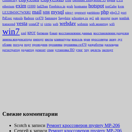
Connectify
cron
Defender Hollywood 35
elpida
ETH
exim
hotspot
etherium
f1000
fail2ban
Freebitco.in
grub
hostname
ionCube
kvm
mail
mysql
php
LE32B450C7WXRU
MBR
nitro+
openwrt
partitions
php5.3
port
PsExec
pstools
Radeon
rx470
Samsung
Sapphire
schosting.ru
sp1
ssh
storejet
swap
testdisk
vesta
webdav
transcend
vestaCP
vi
virtio
web
webmin
web монитор
wifi
win7
xml
КРОТ
биткоин
бэкап
восстановление данных
восстановление разделов
замена конденсатора
импорт
квоты
клавиатуры
консоль
кран
кроссоверы
лазер
лут
облако
погода
порт
проводник
прошивка
прошивка rx470
разработка
раскладка
регистратор
редактор
ремонт
спам
установка ПО
утюг
чпу
щелочь
экспорт
Свежие комментарии
Scotch
к записи
Ремонт кроссоверов mystery MP-206
Сергей
к записи
Ремонт кроссоверов mystery MP-206