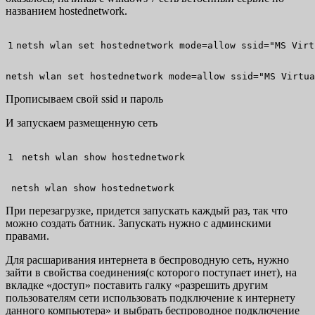
названием hostednetwork.
netsh wlan 
set
 hostednetwork 
mode
=allow 
ssid
=
"MS Virt
netsh wlan set hostednetwork mode=allow ssid="MS Virtua
Прописываем свой ssid и пароль
И запускаем размещенную сеть
 netsh wlan show hostednetwork 
 netsh wlan show hostednetwork 
При перезагрузке, придется запускать каждый раз, так что
можно создать батник. Запускать нужно с админскими
правами.
Для расшаривания интернета в беспроводную сеть, нужно
зайти в свойства соединения(с которого поступает инет), на
вкладке «доступ» поставить галку «разрешить другим
пользователям сети использовать подключение к интернету
данного компьютера» и выбрать беспроводное подключение