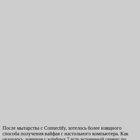
После мытарства с Connectify, хотелось более изящного
способа получения вайфая с настольного компьютера. Как
оказалось, начиная с windows 7 есть встоенный сервис по