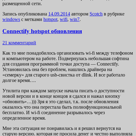
размещенной сети.
Запись опубликована
14.09.2014
автором
Scotch
в рубрике
windows
с метками
hotspot
,
wifi
,
win7
.
Connectify hotspot обновления
21 комментарий
Как то мне понадобилось организовать wi-fi между телефоном
и компьютером на работе. Подвернулась небольшая софтина
для создания программной точки доступа — Connectify.
Установилась она без проблем, нашлись драйвера на
«семерку» для старого usb-свистка от dlink. И все работало
долгое время….
Утилита при каждом запуске начала писать о доступности
новой версии и в конце концов я сдался и нажал кнопку
«обновить»…))) Зря я это сделал, т.к. после обновления
оказалось что она перестала быть полнофункциональной
бесплатно. И wi-fi соединение разрывалось через
определенное время.
Мне эта ситуация не понравилась и я решил вернутся на
старую версию. которая не просила денег и честно выполняла