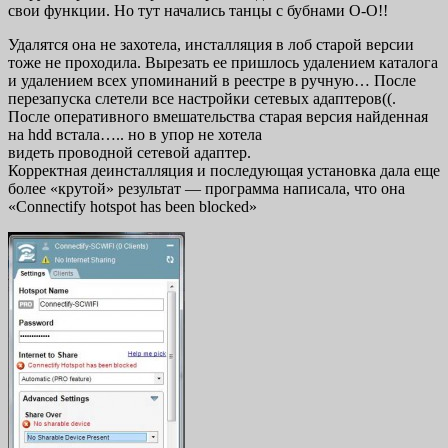
свои функции. Но тут начались танцы с бубнами О-О!!
Удалятся она не захотела, инсталляция в лоб старой версии
тоже не проходила. Вырезать ее пришлось удалением каталога
и удалением всех упоминаний в реестре в ручную… После
перезапуска слетели все настройки сетевых адаптеров((.
После оперативного вмешательства старая версия найденная
на hdd встала….. но в упор не хотела
видеть проводной сетевой адаптер.
Корректная деинсталляция и последующая установка дала еще
более «крутой» результат — программа написала, что она
«Connectify hotspot has been blocked»