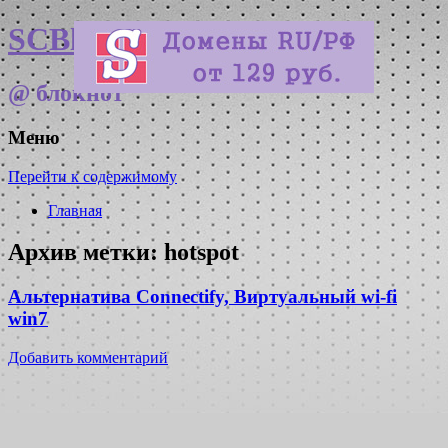
SCBlog
@ блокнот
Меню
Перейти к содержимому
Главная
Архив метки:
hotspot
Альтернатива Connectify, Виртуальный wi-fi
win7
Добавить комментарий