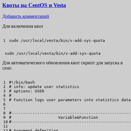
Квоты на CentOS и Vesta
Добавить комментарий
Для включения квот
sudo
/
usr
/
local
/
vesta
/
bin
/
v-add-sys-quota
 sudo /usr/local/vesta/bin/v-add-sys-quota
Для автоматического обновления квот скрипт для запуска в
cron:
1

#!/bin/bash
2

# info: update user statistics
3

# options: USER
4

#
5

# Function logs user parameters into statistics data
6

7

8

#---------------------------------------------------
9

#                    Variable&Function              
10

#---------------------------------------------------
11

12

# Argument defenition