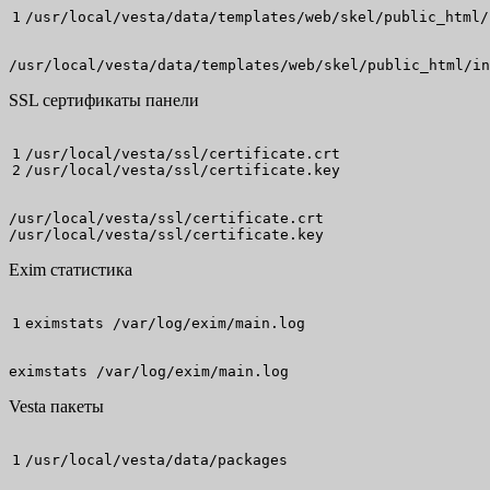
/usr/local/vesta/data/templates/web/skel/public_html/
/usr/local/vesta/data/templates/web/skel/public_html/in
SSL сертификаты панели
1

/usr/local/vesta/ssl/certificate.crt

/usr/local/vesta/ssl/certificate.key
/usr/local/vesta/ssl/certificate.crt

/usr/local/vesta/ssl/certificate.key
Exim статистика
eximstats /var/log/exim/main.log 
eximstats /var/log/exim/main.log 
Vesta пакеты
/usr/local/vesta/data/packages