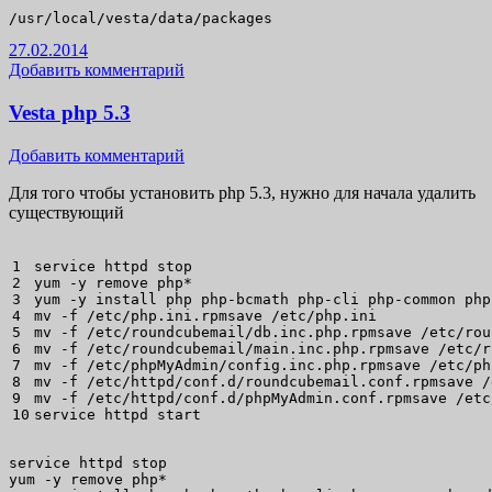
/usr/local/vesta/data/packages
27.02.2014
Добавить комментарий
Vesta php 5.3
Добавить комментарий
Для того чтобы установить php 5.3, нужно для начала удалить
существующий
1

2

yum
-y
 remove php
*
3

yum
-y
install
4

mv
-f
/
etc
/
php.ini.rpmsave 
/
etc
/
5

mv
-f
/
etc
/
roundcubemail
/
db.inc.php.rpmsave 
/
etc
/
rou
6

mv
-f
/
etc
/
roundcubemail
/
main.inc.php.rpmsave 
/
etc
/
r
7

mv
-f
/
etc
/
phpMyAdmin
/
config.inc.php.rpmsave 
/
etc
/
ph
8

mv
-f
/
etc
/
httpd
/
conf.d
/
roundcubemail.conf.rpmsave 
/
9

mv
-f
/
etc
/
httpd
/
conf.d
/
phpMyAdmin.conf.rpmsave 
/
etc
service httpd start
service httpd stop

yum -y remove php*
