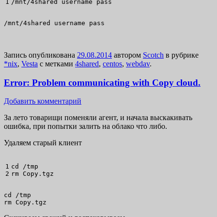
/
mnt
/
4shared username pass
/mnt/4shared username pass
Запись опубликована
29.08.2014
автором
Scotch
в рубрике
*nix
,
Vesta
с метками
4shared
,
centos
,
webdav
.
Error: Problem communicating with Copy cloud.
Добавить комментарий
За лето товарищи поменяли агент, и начала выскакивать
ошибка, при попытки залить на облако что либо.
Удаляем старый клиент
1

cd
/
rm
 Copy.tgz
cd /tmp

rm Copy.tgz