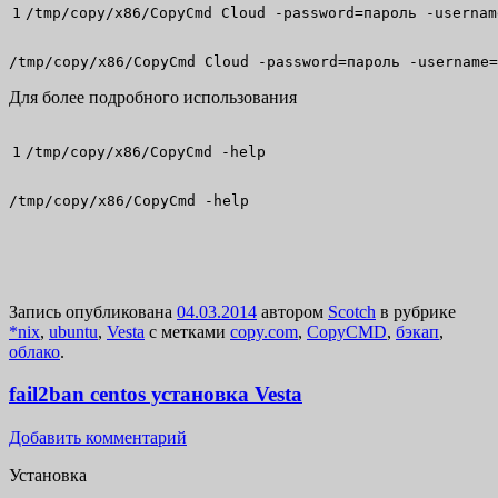
/
tmp
/
copy
/
x86
/
CopyCmd Cloud 
-password
=пароль 
-usernam
/tmp/copy/x86/CopyCmd Cloud -password=пароль -username=
Для более подробного использования
/
tmp
/
copy
/
x86
/
CopyCmd 
-help
/tmp/copy/x86/CopyCmd -help
Запись опубликована
04.03.2014
автором
Scotch
в рубрике
*nix
,
ubuntu
,
Vesta
с метками
copy.com
,
CopyCMD
,
бэкап
,
облако
.
fail2ban centos установка Vesta
Добавить комментарий
Установка