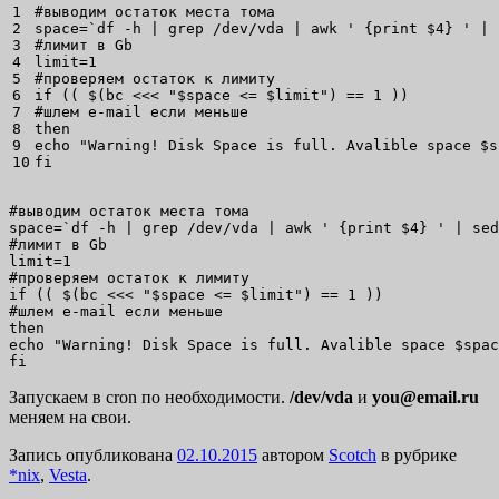
1

#выводим остаток места тома
2

space
=
`
df
-h
|
grep
/
dev
/
vda 
|
awk
' {print $4} '
|
3

#лимит в Gb
4

limit
=
1
5

#проверяем остаток к лимиту
6

if
(
(
 $
(
bc
<<<
"
$space
 <= 
$limit
"
)
 == 
1
)
)
7

#шлем e-mail если меньше
8

then
9

echo
"Warning! Disk Space is full. Avalible space 
$s
fi
#выводим остаток места тома

space=`df -h | grep /dev/vda | awk ' {print $4} ' | sed
#лимит в Gb

limit=1

#проверяем остаток к лимиту

if (( $(bc <<< "$space <= $limit") == 1 ))

#шлем e-mail если меньше

then

echo "Warning! Disk Space is full. Avalible space $spac
fi
Запускаем в cron по необходимости.
/dev/vda
и
you@email.ru
меняем на свои.
Запись опубликована
02.10.2015
автором
Scotch
в рубрике
*nix
,
Vesta
.