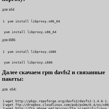
для x64
yum install
 libproxy.x86_64
 yum install libproxy.x86_64
для i686
yum install
 libproxy.i686
 yum install libproxy.i686
Далее скачаем rpm davfs2 и связанные
пакеты:
для x64:
1

wget
 http:
//
pkgs.repoforge.org
/
davfs2
/
davfs2-1.4.6-
1
2

wget
 ftp:
//
dropbox.cloudlinux.com
/
pub
/
psbm
/
6.4
/
os
/
x86
wget
 http:
//
ftp.pbone.net
/
mirror
/
ftp.scientificlinux.