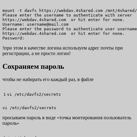
mount -t davfs https://webdav.4shared.com /mnt/4shared/

Please enter the username to authenticate with server

https://webdav.4shared.com  or hit enter for none.

Username: username@mail.com

Please enter the password to authenticate user username
https://webdav.4shared.com  or hit enter for none.

Password:
!при этом в качестве логина используем адрес почты при
регистрации, а не просто логин!
Сохраняем пароль
чтобы не набирать его каждый раз, в файле
vi
/
etc
/
davfs2
/
secrets
vi /etc/davfs2/secrets
просываем пароль в виде «точка монтирования пользователь
пароль»