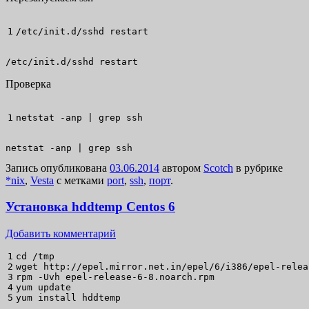
/
etc
/
init.d
/
sshd restart
/etc/init.d/sshd restart
Проверка
netstat
-anp
|
grep
ssh
netstat -anp | grep ssh
Запись опубликована
03.06.2014
автором
Scotch
в рубрике
*nix
,
Vesta
с метками
port
,
ssh
,
порт
.
Установка hddtemp Centos 6
Добавить комментарий
1

cd
/
2

wget
 http:
//
epel.mirror.net.in
/
epel
/
6
/
i386
/
epel-relea
3

rpm 
-Uvh
 epel-release-
6
-
8
4

yum update
yum install
 hddtemp