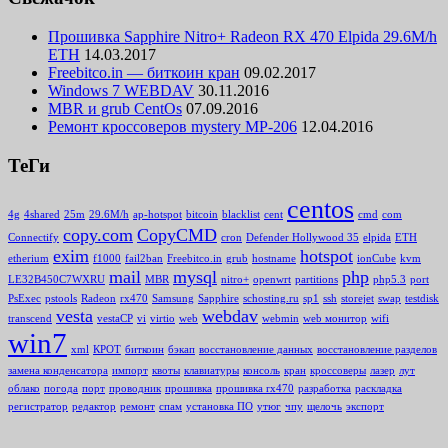
Прошивка Sapphire Nitro+ Radeon RX 470 Elpida 29.6M/h
ETH
14.03.2017
Freebitco.in — биткоин кран
09.02.2017
Windows 7 WEBDAV
30.11.2016
MBR и grub CentOs
07.09.2016
Ремонт кроссоверов mystery MP-206
12.04.2016
ТеГи
centos
4g
4shared
25m
29.6M/h
ap-hotspot
bitcoin
blacklist
cent
cmd
com
copy.com
CopyCMD
Connectify
cron
Defender Hollywood 35
elpida
ETH
exim
hotspot
etherium
f1000
fail2ban
Freebitco.in
grub
hostname
ionCube
kvm
mail
mysql
php
LE32B450C7WXRU
MBR
nitro+
openwrt
partitions
php5.3
port
PsExec
pstools
Radeon
rx470
Samsung
Sapphire
schosting.ru
sp1
ssh
storejet
swap
testdisk
vesta
webdav
transcend
vestaCP
vi
virtio
web
webmin
web монитор
wifi
win7
xml
КРОТ
биткоин
бэкап
восстановление данных
восстановление разделов
замена конденсатора
импорт
квоты
клавиатуры
консоль
кран
кроссоверы
лазер
лут
облако
погода
порт
проводник
прошивка
прошивка rx470
разработка
раскладка
регистратор
редактор
ремонт
спам
установка ПО
утюг
чпу
щелочь
экспорт