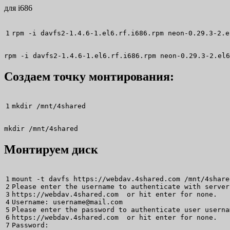
для i686
rpm 
-i
 davfs2-1.4.6-
1
.el6.rf.i686.rpm neon-0.29.3-
2
.e
rpm -i davfs2-1.4.6-1.el6.rf.i686.rpm neon-0.29.3-2.el6
Создаем точку монтирования:
mkdir
/
mnt
/
4shared
mkdir /mnt/4shared
Монтируем диск
1

mount
-t
 davfs https:
//
webdav.4shared.com 
/
mnt
/
4share
2

Please enter the username to authenticate with server

3

https:
//
webdav.4shared.com  or hit enter 
for
 none.

4

Username: username
@
mail.com

5

Please enter the password to authenticate user userna
6

https:
//
webdav.4shared.com  or hit enter 
for
 none.

Password: