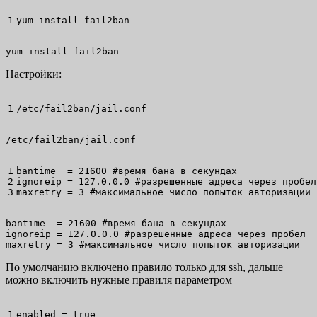
yum install
 fail2ban
yum install fail2ban
Настройки:
/
etc
/
fail2ban
/
jail.conf
/etc/fail2ban/jail.conf
1

bantime  = 
21600
#время бана в секундах
2

ignoreip = 127.0.0.0 
#разрешенные адреса через пробел
maxretry = 
3
#максимальное число попыток авторизации
bantime  = 21600 #время бана в секундах

ignoreip = 127.0.0.0 #разрешенные адреса через пробел

maxretry = 3 #максимальное число попыток авторизации
По умолчанию включено правило только для ssh, дальше
можно включить нужные правиля параметром
enabled = 
true