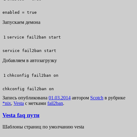
enabled = true
Запускаем демона
service fail2ban start
service fail2ban start
Добавляем в автозагрузку
chkconfig fail2ban on
chkconfig fail2ban on
Запись опубликована
01.03.2014
автором
Scotch
в рубрике
*nix
,
Vesta
с метками
fail2ban
.
Vesta faq пути
Шаблоны страниц по умолчанию vesta