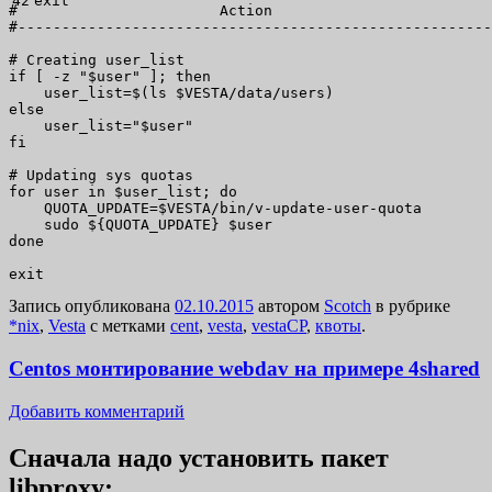
exit
#                       Action                         
#------------------------------------------------------
# Creating user_list

if [ -z "$user" ]; then

    user_list=$(ls $VESTA/data/users)

else

    user_list="$user"

fi

# Updating sys quotas

for user in $user_list; do

    QUOTA_UPDATE=$VESTA/bin/v-update-user-quota

    sudo ${QUOTA_UPDATE} $user

done

exit
Запись опубликована
02.10.2015
автором
Scotch
в рубрике
*nix
,
Vesta
с метками
cent
,
vesta
,
vestaCP
,
квоты
.
Centos монтирование webdav на примере 4shared
Добавить комментарий
Сначала надо установить пакет
libproxy: