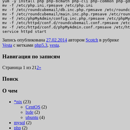
yum -y install php php-bcmath php-cli php-common php-gd
mv -f /etc/php.ini.rpmsave /etc/php.ini

mv -f /etc/roundcubemail/db.inc.php.rpmsave /etc/roundc
mv -f /etc/roundcubemail/main.inc.php.rpmsave /etc/roun
mv -f /etc/phpMyAdmin/config.inc.php.rpmsave /etc/phpMy
mv -f /etc/httpd/conf.d/roundcubemail.conf.rpmsave /etc
mv -f /etc/httpd/conf.d/phpMyAdmin.conf.rpmsave /etc/ht
service httpd start
Запись опубликована
27.02.2014
автором
Scotch
в рубрике
Vesta
с метками
php5.3
,
vesta
.
Навигация по записям
Страница 1 из 2
1
2
»
Поиск
О чем
*nix
(23)
CentOS
(2)
lxde
(2)
ubuntu
(4)
mysql
(2)
php
(2)