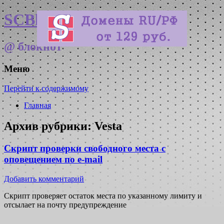
SCBlog
@ блокнот
Меню
Перейти к содержимому
Главная
Архив рубрики:
Vesta
Скрипт проверки свободного места с
оповещением по e-mail
Добавить комментарий
Скрипт проверяет остаток места по указанному лимиту и
отсылает на почту предупреждение