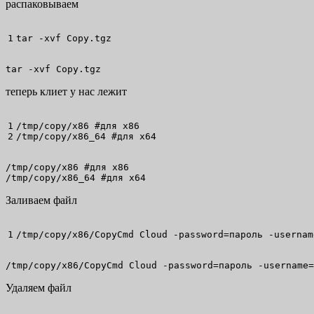
распаковываем
tar
-xvf
 Copy.tgz
tar -xvf Copy.tgz
теперь клиет у нас лежит
1

/
tmp
/
copy
/
x86 
#для x86
/
tmp
/
copy
/
x86_64 
#для x64
/tmp/copy/x86 #для x86

/tmp/copy/x86_64 #для x64
Заливаем файл
/
tmp
/
copy
/
x86
/
CopyCmd Cloud 
-password
=пароль 
-usernam
/tmp/copy/x86/CopyCmd Cloud -password=пароль -username
Удаляем файл