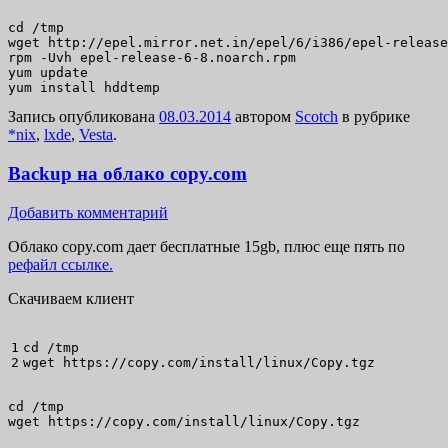
cd /tmp

wget http://epel.mirror.net.in/epel/6/i386/epel-release
rpm -Uvh epel-release-6-8.noarch.rpm

yum update

yum install hddtemp
Запись опубликована
08.03.2014
автором
Scotch
в рубрике
*nix
,
lxde
,
Vesta
.
Backup на облако copy.com
Добавить комментарий
Облако copy.com дает бесплатные 15gb, плюс еще пять по
рефайл ссылке.
Скачиваем клиент
1

cd
/
wget
 https:
//
copy.com
/
install
/
linux
/
Copy.tgz
cd /tmp

wget https://copy.com/install/linux/Copy.tgz