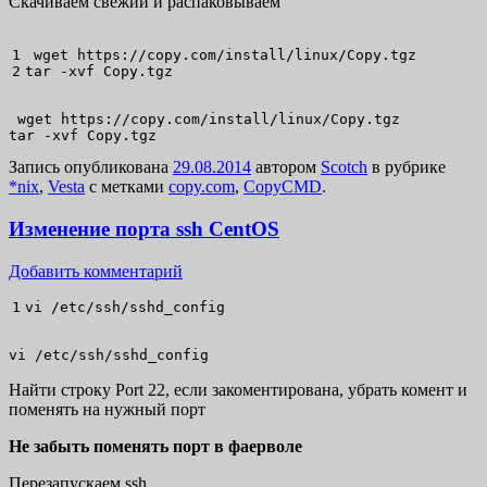
Скачиваем свежий и распаковываем
1

wget
 https:
//
copy.com
/
install
/
linux
/
tar
-xvf
 Copy.tgz
 wget https://copy.com/install/linux/Copy.tgz

tar -xvf Copy.tgz
Запись опубликована
29.08.2014
автором
Scotch
в рубрике
*nix
,
Vesta
с метками
copy.com
,
CopyCMD
.
Изменение порта ssh CentOS
Добавить комментарий
vi
/
etc
/
ssh
/
sshd_config
vi /etc/ssh/sshd_config
Найти строку Port 22, если закоментирована, убрать комент и
поменять на нужный порт
Не забыть поменять порт в фаерволе
Перезапускаем ssh