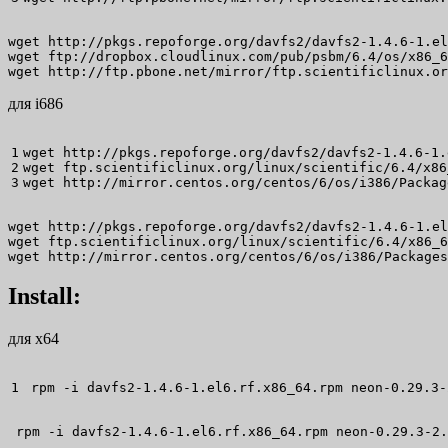
wget http://pkgs.repoforge.org/davfs2/davfs2-1.4.6-1.el
wget ftp://dropbox.cloudlinux.com/pub/psbm/6.4/os/x86_6
wget http://ftp.pbone.net/mirror/ftp.scientificlinux.or
для i686
1

wget
 http:
//
pkgs.repoforge.org
/
davfs2
/
davfs2-1.4.6-
1
2

wget
 ftp.scientificlinux.org
/
linux
/
scientific
/
6.4
/
x86
wget
 http:
//
mirror.centos.org
/
centos
/
6
/
os
/
i386
/
Packag
wget http://pkgs.repoforge.org/davfs2/davfs2-1.4.6-1.el
wget ftp.scientificlinux.org/linux/scientific/6.4/x86_6
wget http://mirror.centos.org/centos/6/os/i386/Packages
Install:
для x64
 rpm 
-i
 davfs2-1.4.6-
1
.el6.rf.x86_64.rpm neon-0.29.3-
 rpm -i davfs2-1.4.6-1.el6.rf.x86_64.rpm neon-0.29.3-2.